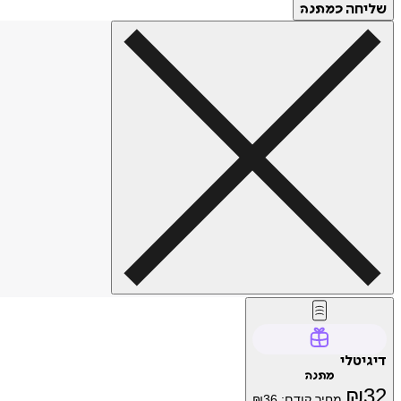
שליחה
כמתנה
דיגיטלי
מתנה
₪
32
מחיר קודם:
36
₪