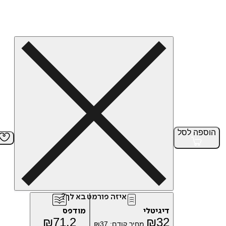
הוספה
לסל
איזה פורמט בא לך?
דיגיטלי
מודפס
₪
71.2
₪
32
מחיר קודם:
37
₪