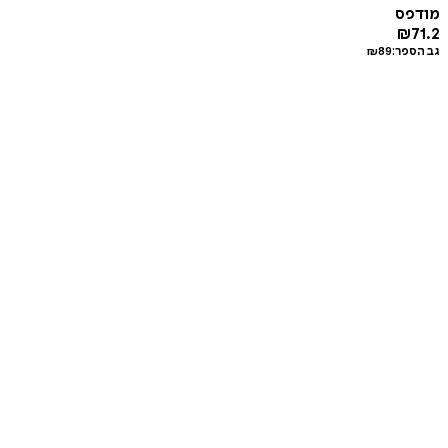
מודפס
₪
71.2
גב הספר:
89
₪