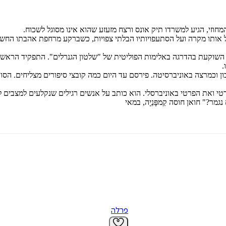
המחוזי, הגיע למשרדו תיק אונס ורצח מזעזע שהוא אינו מסוגל לשכוח.
אותו מקרה ועל הסתעפויותיו הבלתי צפויות, כשברקע מרחפת אהבתו החשאית 
שוקעת בהדרגה באלימות הפוליטית של "שלטון הגנרלים". התפקיד הראשי ב
.
 ב־1967 ועבד כמורה להיסטוריה בתיכון וכמרצה באוניברסיטה. פירסם עד היום כמה קובצי סיפ
י ואת הפרטי באוניברסלי. הוא כותב על אנשים רגילים שנקלעים למצבים לא ר
ר?" חואן חוסה קַמפָּנֵיָה, במאי
פרלה