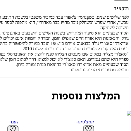
תקציר
לפני שלושים שנים, כשבֶּנחָמין צ'אפָּרו עבד כמזכיר משפטי בלשכת התובע 
עכשיו, אחרי שפרש וכשחלק ניכר מחייו כבר מאחוריו, הוא מתפנה לספר על 
תשוקה לשתיקה.
הסוד שבעיניים הוא סיפור המתרחש בשנות השישים והשבעים בארגנטינה, ה
גורל, והנאמנות היא אורח חיים שאפילו הזמן, המרחק והמוות אינם יכולים לו
אדוארדו סאצ'רי נולד בבואנוס איירס
בפרס האוסקר בקטגוריית הסרט הזר הטוב ביותר לשנת 2010.
"סאצ'רי מצליח במקום שבו מעטים הצליחו לפניו להציג את האוניברסלי בפרט
ספריו היא שהם נגמרים. האם סאצ'רי לא יכול למצוא דרך לכתוב רומן שלא נגמ
הסוד שבעיניים
מאת אדוארדו סאצ`רי בהוצאת כנרת זמורה ביתן.
תרגמה מספרדית: מרינה גרוסלרנר.
המלצות נוספות
קמצ'טקה
זעם