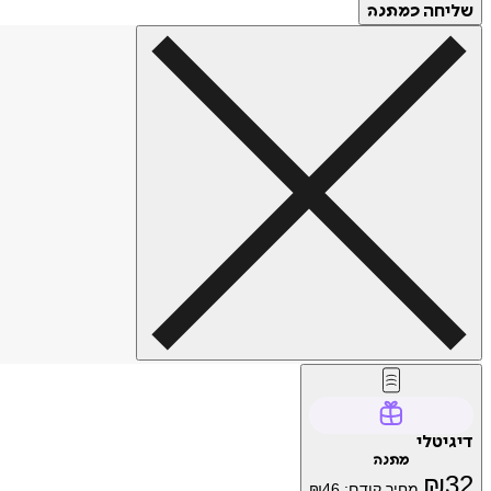
שליחה
כמתנה
דיגיטלי
מתנה
₪
32
מחיר קודם:
46
₪