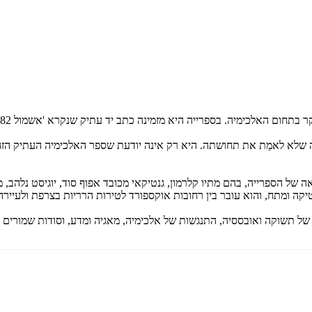
בתחום האלכימיה. בספרייה היא מזמינה כתב יד עתיק שנקרא 'אשמול 782'.
שלא לאמֵת את תחושתה. היא רק אינה יודעת שספר האלכימיה העתיק הזה 
פרייה, בהם מתיו קלרמון, גנטיקאי מכובד אפוף סוד, יוגיסט נלהב, מבין גדו
יקה ומתח, והוא עובר בין רחובות אוקספורד לטירות הרריות בצרפת ולעיירה
של תשוקה ואובססיה, התנגשות של אלכימיה, מאגיה ומדע, וסודות שמורים 