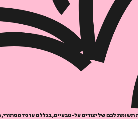
הוספה
לסל
איזה פורמט בא לך?
דיגיטלי
שומת לבם של יצורים על-טבעיים, בכללם ערפד מסתורי, הי
₪
32
מחיר קודם:
42
₪
במבצע עד:
31/08/2026