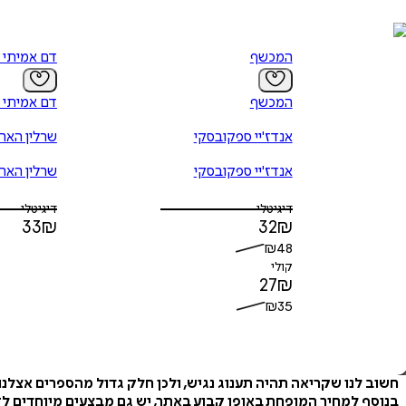
המכשף
דם אמיתי 3 - קלאב מת
המכשף
דם אמיתי 3 - קלאב מת
אנדז'יי ספקובסקי
שרלין הארי
אנדז'יי ספקובסקי
שרלין הארי
דיגיטלי
דיגיטלי
33
₪
32
₪
₪
48
קולי
27
₪
₪
35
חשוב לנו שקריאה תהיה תענוג נגיש, ולכן חלק גדול מהספרים אצלנ
בנוסף למחיר המופחת באופן קבוע באתר, יש גם מבצעים מיוחדים לזמ