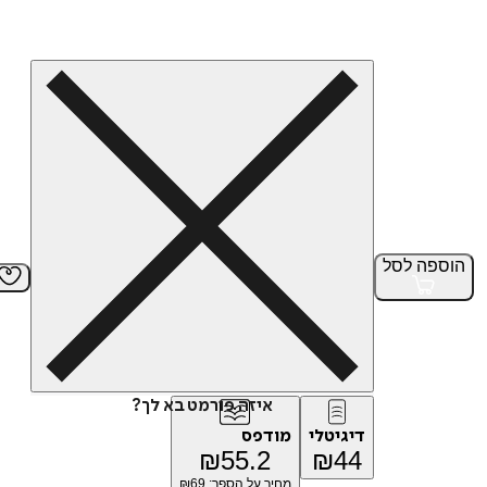
הוספה
לסל
איזה פורמט בא לך?
דיגיטלי
מודפס
₪
55.2
₪
44
מחיר על הספר: ₪
69