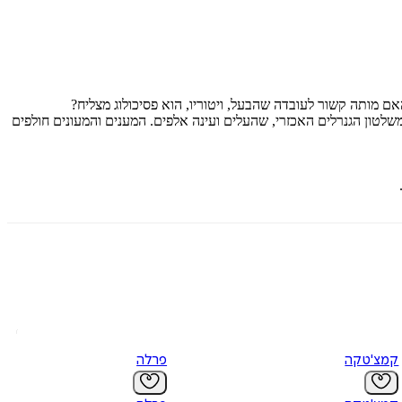
מותה קשור לעובדה שהבעל, ויטוריו, הוא פסיכולוג מצליח?
- בבואנוס איירס, ארגנטינה של 1987, בחברה פצועה המתנסה להתאושש משלטון הגנרלים האכזרי, שהעלים ועינה אלפים. המענים והמעונים חולפים
קמצ'טקה
פרלה