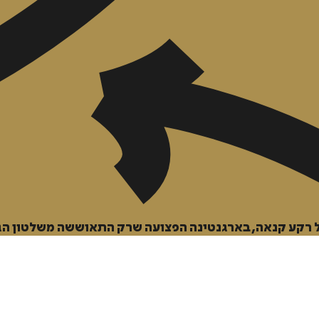
הוספה
לסל
על רקע קנאה, בארגנטינה הפצועה שרק התאוששה משלטון הג
איזה פורמט בא לך?
דיגיטלי
מודפס
₪
55.2
₪
44
מחיר על הספר: ₪
69