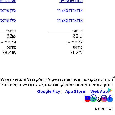
הסוד שבעיניים
מעשה בטב
אדוארדו סאצ'רי
אילן שיינפ
אדוארדו סאצ'רי
אילן שיינפ
דיגיטלי
דיגיטלי
32
₪
32
₪
₪
44
₪
37
מודפס
מודפס
78.4
₪
71.2
₪
חשוב לנו שקריאה תהיה תענוג נגיש, ולכן חלק גדול מהספרים אצלנ
בנוסף למחיר המופחת באופן קבוע באתר, יש גם מבצעים מיוחדים לזמ
Google Play
App Store
Web App
דברו איתנו