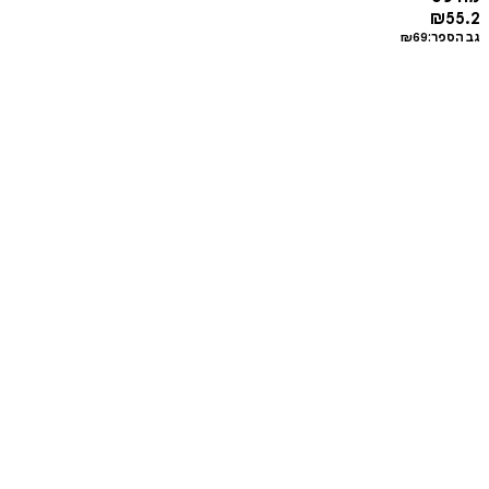
₪
55.2
גב הספר:
69
₪