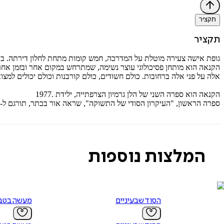
תקציר
תקציר
גופת אישה צעירה מוטלת על המדרכה, חמש קומות מתחת לחלון דירתה. בעל
אלה על פני אלה ברחובות. כולם חשודים, כולם קורבנות וכולם יכולים למצ
הקנאה הוא ספרה השני של הלן גרמיון הצרפתייה, ילידת .1977
ספרה הראשון, "העיקרון הסודי של התשוקה", שראה אור בכתר, תורגם ל-27 שפות, זכה בפרסים ספרותיים רבים והיה מועמד גם לפרס גונקור היוקרתי.
המלצות נוספות
הסוד שבעיניים
מעשה בטב