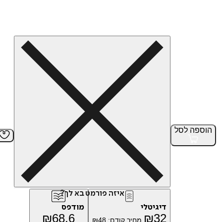
הוספה
לסל
איזה פורמט בא לך?
דיגיטלי
מודפס
₪
68.6
₪
32
מחיר קודם:
48
₪