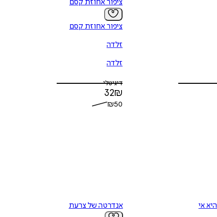
ציפור אחוזת קסם
ציפור אחוזת קסם
זלדה
זלדה
דיגיטלי
32
₪
₪
50
יא אי
אנדרטה של צרעת