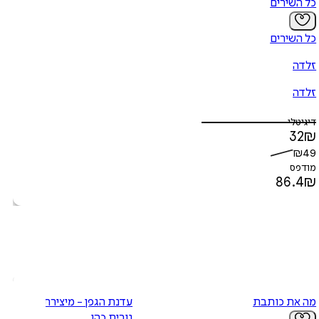
כל השירים
כל השירים
זלדה
זלדה
דיגיטלי
32
₪
₪
49
מודפס
86.4
₪
מה את כותבת
עדנת הגפן - מיצירתה של
נורית כהן