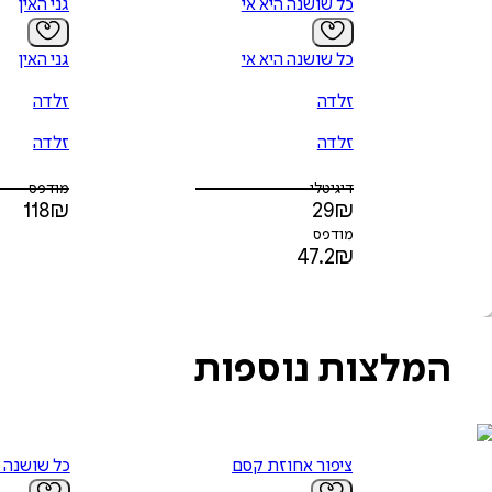
כל שושנה היא אי
גני האין
כל שושנה היא אי
גני האין
זלדה
זלדה
זלדה
זלדה
דיגיטלי
מודפס
118
₪
29
₪
מודפס
47.2
₪
המלצות נוספות
ציפור אחוזת קסם
כל שושנה ה