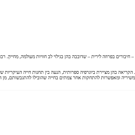
₪
68.6
₪
32
מחיר קודם:
48
₪
במבצע עד:
31/08/2026
מחיר על הספר: ₪
98
מות רבות – חיבורים בפרוזה לירית – שדובבה בהן בגילוי לב חוויות מעולמה, מחייה
הקריאה בהן מציירת ביוגרפיה ספרותית, הנעה בין תחנות חייה העיקריות של
ם משיריה ומאפשרות להתחקות אחר צמתים בחייה שהובילו להתגבשותם, מן 