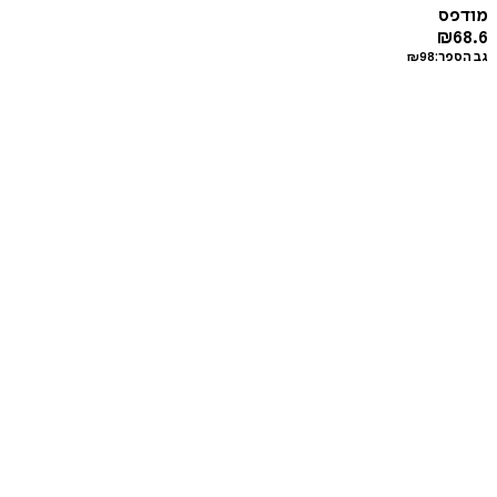
מודפס
₪
68.6
גב הספר:
98
₪