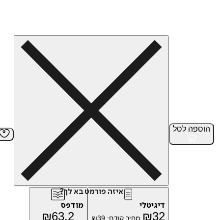
הוספה
לסל
איזה פורמט בא לך?
דיגיטלי
מודפס
₪
63.2
₪
32
מחיר קודם:
39
₪