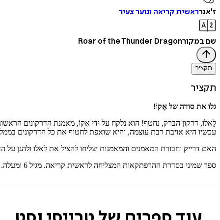
ז'אנר
ראשית קריאה ונוער צעיר
שם במקור
Roar of the Thunder Dragon
תקציר
תקציר
גלו את סודה של אֶקוֹ!
לָאלוֹ, דרקון הברק, נחטף! הוא נלקח על ידי אֶקוֹ, מאמנת הדרקונים הראשו
עכשיו היא אויבת רבת עוצמה, והיא שואפת לחטוף את כל הדרקונים בממל
האם דרייק וחבורת המאמנים והמאמנות יצליחו להציל את לאלו ולהגן על 
ספר שמיני בסדרת ההרפתקאות המצליחה לראשית קריאה. מגיל 6 ומעלה. מומלצת מצעד הספרים של משרד החינוך.
עוד ספרים של טרייסי וסט