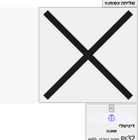
שליחה
כמתנה
דיגיטלי
מתנה
₪
32
מחיר קודם:
65
₪