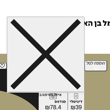
 בן האלמוות 6
הוספה
לסל
איזה פורמט בא לך?
דיגיטלי
מודפס
₪
78.4
₪
39