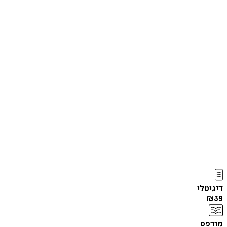
דיגיטלי
₪
39
מודפס