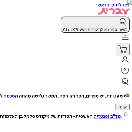
דלג לתוכן הראשי
לאיזה ספר בא לך לברוח הפעם?
K
Ctrl
יש עוגיות, יש ספרים, חסר רק קפה.
המשך גלישה מהווה
הסכמה למ
הבנתי
מד"ב ופנטזיה
האשפית- הסודות של ניקולס פלמל בן האלמוות 6