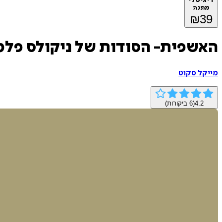
מתנה
₪
39
האשפית- הסודות של ניקולס פלמל
מייקל סקוט
4.2
(
6
ביקורות)