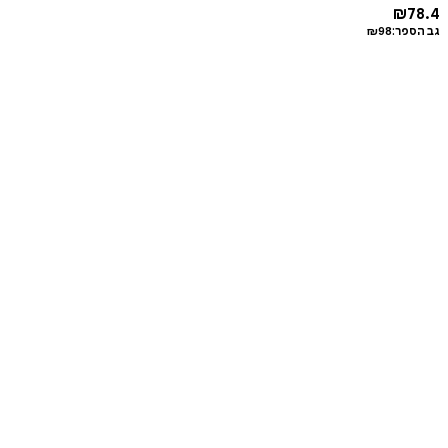
₪
78.4
גב הספר:
98
₪