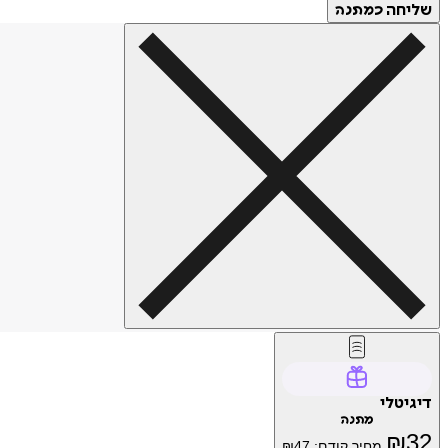
שליחה
כמתנה
דיגיטלי
מתנה
₪
32
מחיר קודם:
47
₪