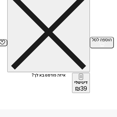
הוספה
לסל
איזה פורמט בא לך?
דיגיטלי
₪
39