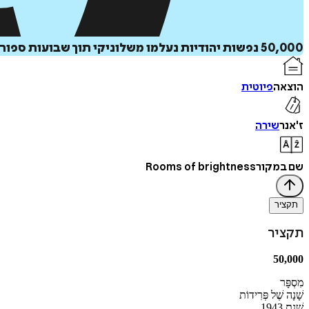
50,000 נפשות יהודיות נעלמו משלוניקי תוך שבועות ספורים בשואה המוחקת - סיפור הטרגדיה הכמעט נשכחת של קהילה שלמה שנחטפה מהעולם.
הוצאה
פיוטית
ז'אנר
שירה
שם במקור
Rooms of brightness
תקציר
תקציר
50,000
מִסְפָּר
שָׁנָה שֶׁל פְּרִידוֹת
שְׁנַת 1943