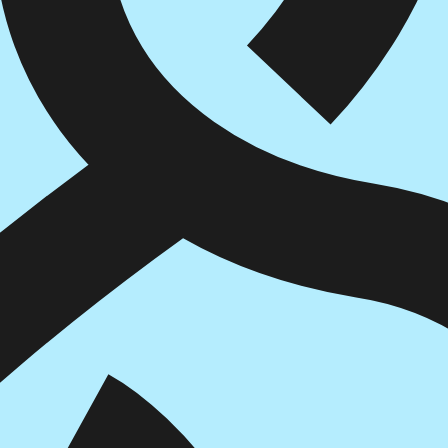
הוספה
לסל
איזה פורמט בא לך?
דיגיטלי
₪
39