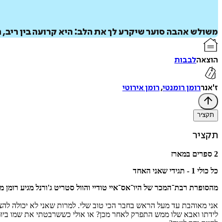
משולש אהבה סוער שיקרע לך את הלב: היא קרועה בין ריב,
הוצאה
לבבות
ז'אנר
רומן רומנטי
,
רומן אירוטי
תקציר
תקציר
2 ספרים במארז
כל כולי 1 - תגידי שאני האחד
מהסופרת רבת־המכר של היו־אס־איי טודיי והוול סטריט ג'ורנל מגיע רומן 
אני מאוהבת עד מעל הראש בחבר הכי טוב שלי. למרות שאני לא יכולה להצב
לידתו ואבא שלו ממש התפרק לאחר מכן? או אולי כששרבטתי את שמו ביומן