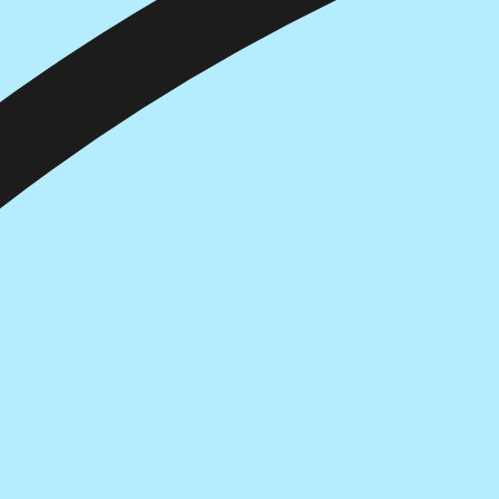
הוספה
לסל
איזה פורמט בא לך?
דיגיטלי
₪
55