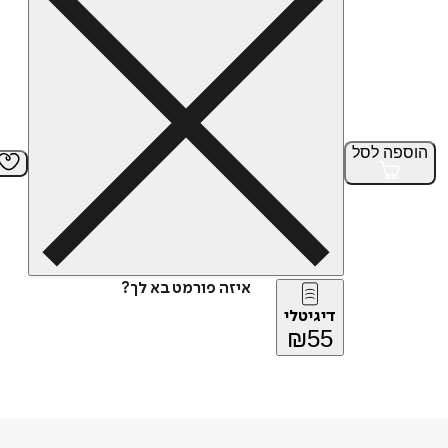
הוספה
לסל
איזה פורמט בא לך?
דיגיטלי
₪
55