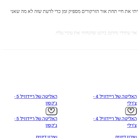
ייתי את חיי תחת אור הזרקורים מספיק זמן כדי לדעת שזה לא מה שאני
 אך עתידי נחתם ברגע שהנחתי את עיניי עליו.
תי עם הבוז הקר, הפזיזות הפרועה והזעם הבוער שהסתתר עמוק בתוכו, הוא
ני יכולה לברוח. במיוחד כאשר הגורל עדיין לא סיים לשחק בי.
־עשרה ומעלה.
כל שנייה של המתח... ואני צריכה את ספר מספר שתיים אתמול!" -
סופרת
האליטה של ריידוויל 4 -
האליטה של ריידוויל 5 -
צ'רלי
ג'קסון
-
הסופרת סטפני ג'נקינס.
שוט אין מילים." -
Aundi Living That Book Life
האליטה של ריידוויל 4 -
האליטה של ריידוויל 5 -
צ'רלי
ג'קסון
שיבון דיוויס
שיבון דיוויס