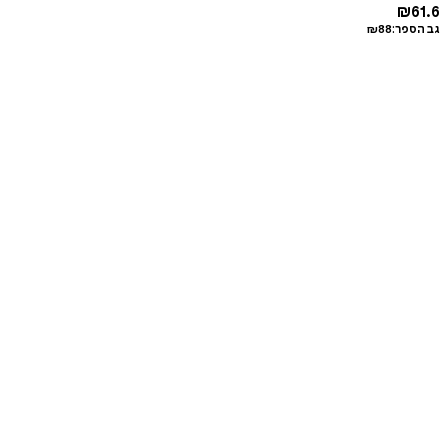
₪
61.6
גב הספר:
88
₪