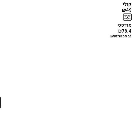
קולי
₪
49
מודפס
₪
78.4
גב הספר:
98
₪