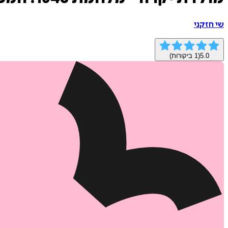
שי חזקני
5.0
(
1
ביקורות)