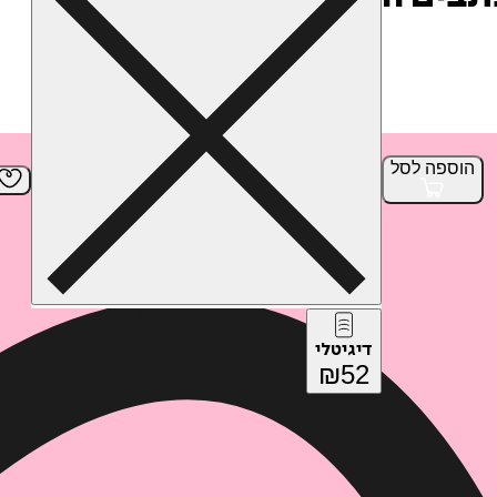
הוספה
לסל
איזה פורמט בא לך?
דיגיטלי
₪
52