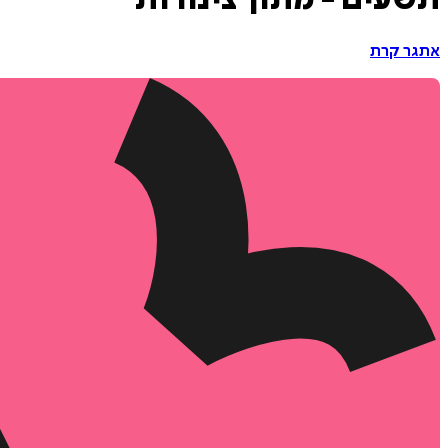
תשעים - מתוך צינורות
אתגר קרת