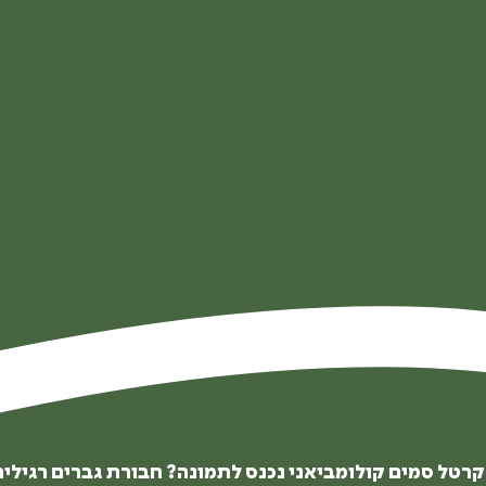
רטל סמים קולומביאני נכנס לתמונה? חבורת גברים רגילים 