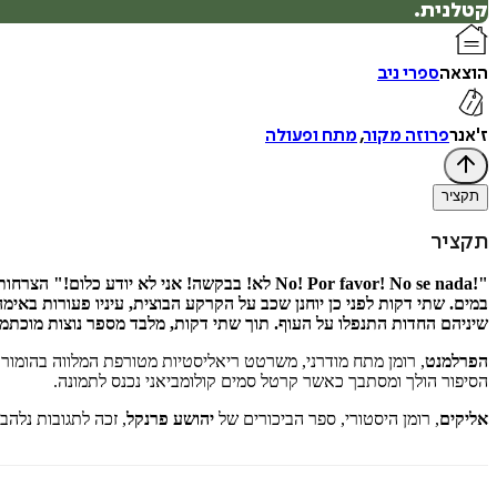
קטלנית.
הוצאה
ספרי ניב
ז'אנר
פרוזה מקור
,
מתח ופעולה
תקציר
תקציר
"!No! Por favor! No se nada לא! בבקשה! אני ל
במים. שתי דקות לפני כן יוחנן שכב על הקרקע הבוצית, עיניו פעורות באי
שיניהם החדות התנפלו על העוף. תוך שתי דקות, מלבד מספר נוצות מוכתמות
הפרלמנט
, רומן מתח מודרני, משרטט ריאליסטיות מטורפת המלווה בהומור
הסיפור הולך ומסתבך כאשר קרטל סמים קולומביאני נכנס לתמונה.
אליקים
, רומן היסטורי, ספר הביכורים של
יהושע פרנקל
, זכה לתגובות נלהב