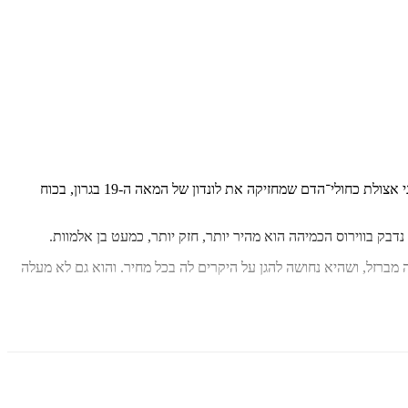
זהו מקום מפלט אחרון - שם היא תוכל, אולי, להתחבא מפני אצולת כחולי־הדם שמחזיקה את לונדון של המאה ה-19 בגרון, בכוח
בק בווירוס הכמיהה הוא מהיר יותר, חזק יותר, כמעט בן אלמוות.
מברזל, ושהיא נחושה להגן על היקרים לה בכל מחיר. והוא גם לא מעלה
להם על האומה, והמלכה היא בסך הכול בובה על חוט...