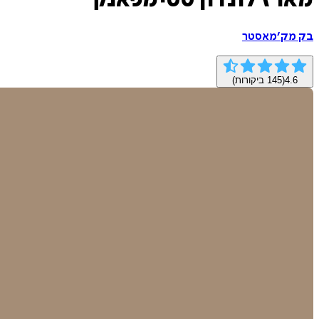
מארז לונדון סטימפאנק
בק מק׳מאסטר
4.6
(
145
ביקורות)