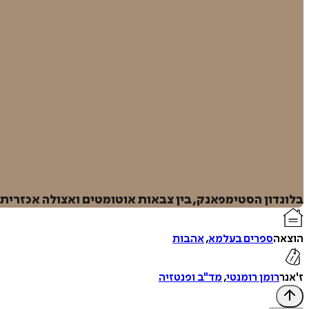
בלונדון הסטימפאנק, בין צבאות אוטומטים ואצולה אכזרית,
הוצאה
ספרים בעלמא
,
אהבות
ז'אנר
רומן רומנטי
,
מד"ב ופנטזיה