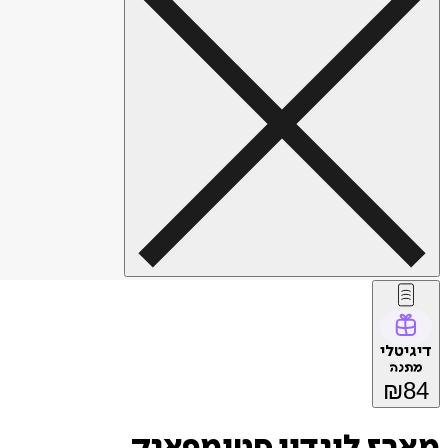
דיגיטלי
מתנה
₪
84