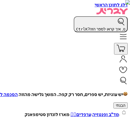
דלג לתוכן הראשי
נו, איך קראו לספר הזה?
K
Ctrl
יש עוגיות, יש ספרים, חסר רק קפה.
המשך גלישה מהווה
הסכמה למ
הבנתי
מד"ב ופנטזיה
ערפדים🧛‍♀️
מארז לונדון סטימפאנק