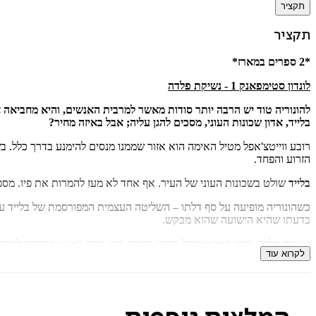
תקציר
תקציר
*2 ספרים במארז*
לונדון סטימפאנק 1 - נשיקת פלדה
להונוריה טוד יש הרבה יותר סודות מאשר למרבית האנשים, והיא מחביאה 
בלייד, אדון שכונות העוני, מסכים להגן עליה; אבל באיזה מחיר?
רובע ווייטצ'אפל מטיל האימה הוא אזור שממנו מנסים להימנע בדרך כלל. ב
הזרוע והפחד.
בלייד
שולט בשכונות העוני של העיר. אף אחד לא מעז להמרות את פיו. מספ
כשהונוריה מופיעה על סף דלתו – השליטה העצמית המפורסמת של בלייד עומד
בדעתו שהיא הישועה שהוא מבקש.
נשיקת פלדה
, רומן פאראנורמל ייחודי וסקסי, הוא ספר ראשון בסדרת
לונדו
לקרוא עוד
"אפל, עוצמתי וסקסי… סדרה חדשה ונפלאה עם טוויסט מרתק..
."
Journal
לונדון סטימפאנק 2 - לב ברזל
בלונדון הוויקטוריאנית, אם אתה לא שייך לאליטת כחולי הדם אתה לא כלו