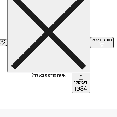
הוספה
לסל
איזה פורמט בא לך?
דיגיטלי
₪
84