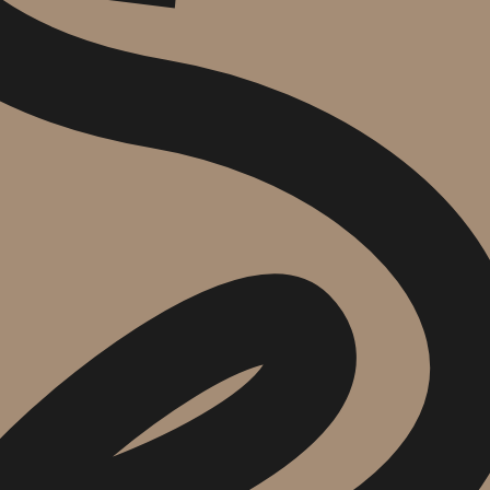
הוספה
לסל
איזה פורמט בא לך?
דיגיטלי
₪
84