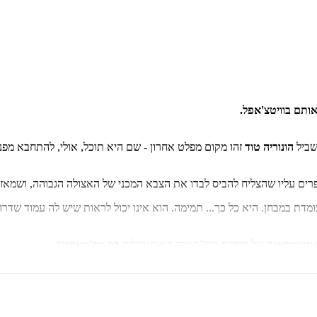
אותם בוויטצ'אפל.
שביל
הונוריה טוד
רים עליו שהצליח להביס לבדו את הצבא המכני של האצולה הגבוהה, ושמאז נד
ת במבחן. היא כל כך... תמימה. הוא אינו יכול לראות שיש לה עמוד שדרה 
ן סטימפאנק
של סופרת רבי־המכר האוסטרלית
בק מק'מאסטר
.
Library 
ם. הבתים הגדולים שולטים בעיר ביד ברזל, מטילים את מיסי הדם הנוקשים ש