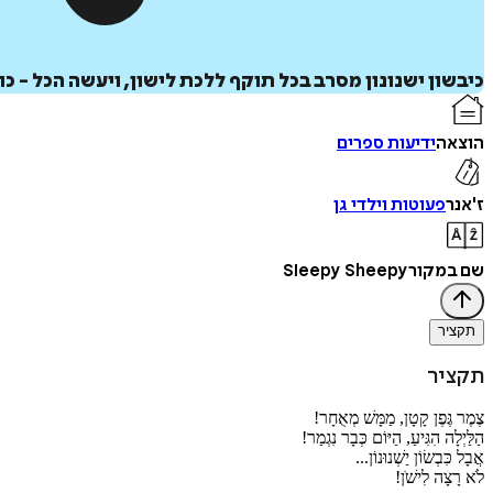
כיבשון ישנונון מסרב בכל תוקף ללכת לישון, ויעשה הכל - 
הוצאה
ידיעות ספרים
ז'אנר
פעוטות וילדי גן
שם במקור
Sleepy Sheepy
תקציר
תקציר
צֶמֶר גֶּפֶן קָטָן, מַמָּשׁ מְאֻחָר!
הַלַּיְלָה הִגִּיעַ, הַיּוֹם כְּבָר נִגְמַר!
אֲבָל כִּבְשׂוֹן יַשְׁנוּנוֹן...
לֹא רָצָה לִישֹׁן!