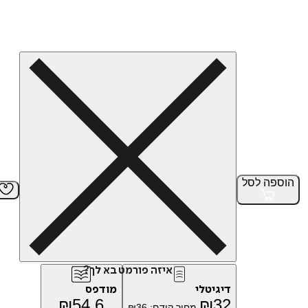
הוספה
לסל
איזה פורמט בא לך?
דיגיטלי
מודפס
₪
54.6
₪
32
מחיר קודם:
36
₪