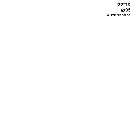
מודפס
₪
95
גב הספר:
120
₪