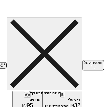
הוספה
לסל
איזה פורמט בא לך?
דיגיטלי
מודפס
₪
95
₪
32
מחיר קודם:
58
₪