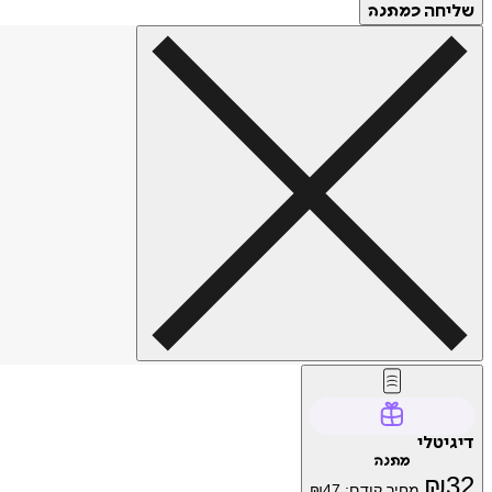
שליחה
כמתנה
דיגיטלי
מתנה
₪
32
מחיר קודם:
47
₪