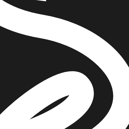
הוספה
לסל
איזה פורמט בא לך?
דיגיטלי
₪
29