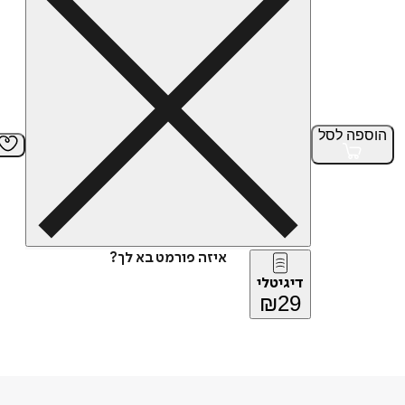
הוספה
לסל
איזה פורמט בא לך?
דיגיטלי
₪
29