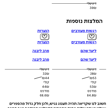
דיגיטלי
39
₪
לצות נוספות
רגשות מעורבים
הנערות
רגשות מעורבים
הנערות
ליעד שהם
מרב ליבנה
ליעד שהם
מרב ליבנה
דיגיטלי
דיגיטלי
32
₪
28
₪
₪
44
₪
53
קולי
קולי
44
₪
53
₪
מודפס
מודפס
68.6
₪
84.8
₪
לנו שקריאה תהיה תענוג נגיש, ולכן חלק גדול מהספרים