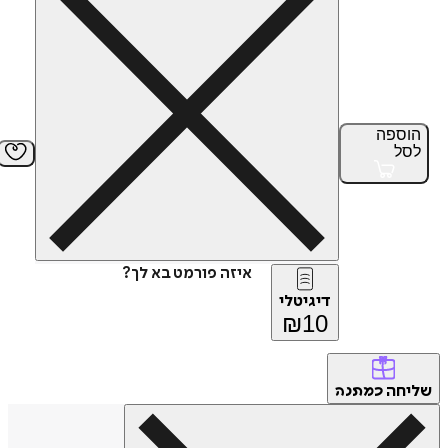
ספה
ל
איזה פורמט בא לך?
דיגיטלי
₪
10
חה
כמתנה