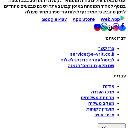
 באתר עולים פחות מהמחיר הקטלוגי המודפס בגב הספר.
 למחיר המופחת באופן קבוע באתר, יש גם מבצעים מיוחדים
מוגבל, כי תמיד כיף לגלות עוד ספר במחיר מעולה
Google Play
App Store
Web A
איתנו
צרו קשר
service@e-vrit.co.il
לביטול עסקה
כדין יש לשלוח
שם מלא, ת.ז ומס
'
הזמנה
ת
אודות
מרכז העזרה
מדיניות משלוחים
מעקב משלוח
מועדון לקוחות
איזור אישי