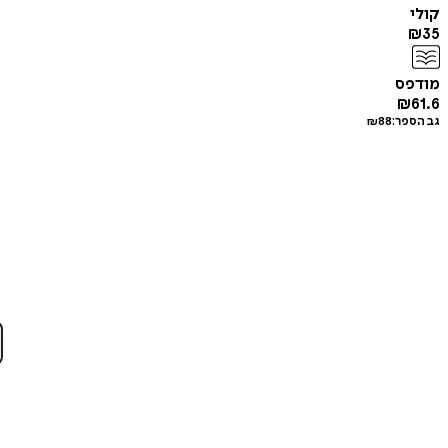
קולי
₪
35
מודפס
₪
61.6
גב הספר:
88
₪