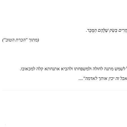
ֹחֲרִים בְּשַׂק שֶׁלָּהֶם הַמֻּכָּר.
(מתוך "הכרת הטוב")
יכול לשמש מתנה לחולה ולמשפחתו ולהביא אתנחתא קלה למכאובו.
 זה יכין אותך לאדמה"....