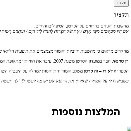
תקציר
תקציר
מחשבות והגיגים בחרוזים על הסרטן, הטיפולים והחיים.
אִם הָיוּ מְבַקְשִׁים מִכָּל אָדָם / אֶת שַׂק הַצָּרוֹת לְהַנִּיחַ לְיַד הַיָּם / וְנוֹתְנִים רְשׁוּת ל
מחקרים מראים כי מחשבות חיוביות והומור מצמצמים את תופעות הלוואי ש
דן טחנאי
, חבר במועדון הסרטן משנת 2007, עיבד את חוויותיו מתקופת המחלה והטיפולים בהומור, ברגישות, בחריזה ובקריצה.
הספר
זה לא דג – זה סרטן
משלב הומור והתייחסות למחלה על היבטיה השונים
כשבישרו לי על המחלה שאלתי את הרופא אם יש מה לעשות? "לך תעשה אמבט
המלצות נוספות