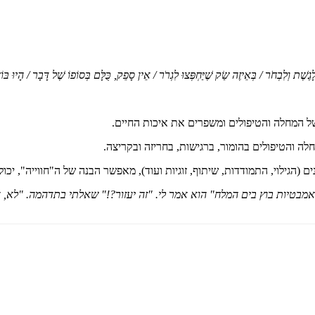
ָגֶשֶׁת וְלִבְחֹר /
בְּאֵיזֶה שַׂק שֶׁיַּחְפְּצוּ לִגְרֹר / אֵין סָפֵק, כֻּלָּם בְּסוֹפוֹ שֶׁל דָּבָר / הָיוּ בּו
ל המחלה והטיפולים ומשפרים את איכות החיים.
 (הגילוי, התמודדות, שיתוף, זוגיות ועוד), מאפשר הבנה של ה"חווייה", 
יות בוץ בים המלח" הוא אמר לי. "זה יעזור?!" שאלתי בתדהמה. "לא, אבל