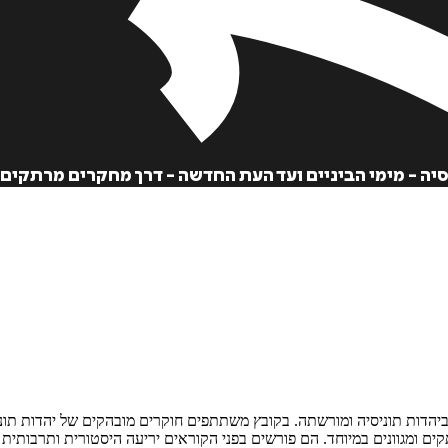
הוספה
לסל
 - מימי הביניים ועד העת החדשה - דרך מחקרים מרתקים בספ
איזה פורמט בא לך?
דיגיטלי
₪
48
מו, ביהדות תוניסיה ומורשתה. בקובץ משתתפים חוקרים מובהקים של יהדות ת
ם ומגוונים במיוחד. הם פורשים בפני הקוראים יריעה היסטורית ותרבותית 