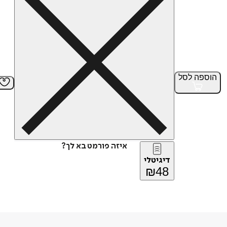
הוספה
לסל
איזה פורמט בא לך?
דיגיטלי
₪
48