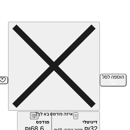
הוספה
לסל
איזה פורמט בא לך?
דיגיטלי
מודפס
₪
68.6
₪
32
מחיר קודם:
48
₪