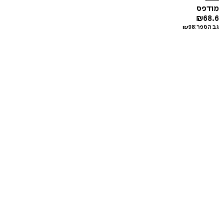
מודפס
₪
68.6
גב הספר:
98
₪