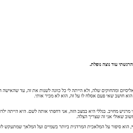
₪
68.6
₪
27
מחיר קודם:
35
₪
במבצע עד:
31/08/2026
מחיר על הספר: ₪
98
רגשתי עוד נוצה נופלת.
סיום ומהחוקים שלה, ולא הייתה לי כל כוונה לשנות את זה, עד שהאישה ה
הוא חושב שאי פעם אסלח לו על זה, הוא לא מכיר אותי.
רגיש מחויב. בגללי היא במצב הזה, אני דחפתי אותה לשם. היא הייתה ילד
חשוב שאולי אני זה שצריך הצלה.
, הוא סיפור על המלאכית המרדנית ביותר בשמיים ועל המלאך שמתעקש לש