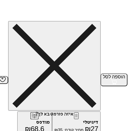
הוספה
לסל
איזה פורמט בא לך?
דיגיטלי
מודפס
₪
68.6
₪
27
מחיר קודם:
35
₪