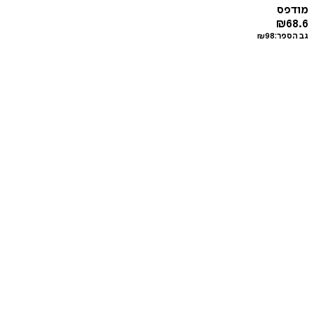
מודפס
₪
68.6
גב הספר:
98
₪