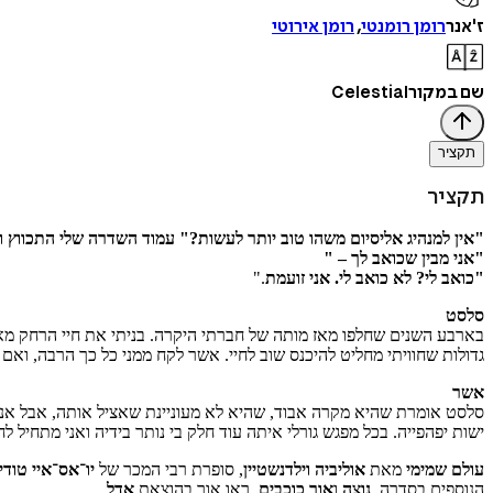
ז'אנר
רומן רומנטי
,
רומן אירוטי
שם במקור
Celestial
תקציר
תקציר
"אין למנהיג אליסיום משהו טוב יותר לעשות?" עמוד השדרה שלי התכווץ וה
"אני מבין שכואב לך – "
"כואב לי? לא כואב לי. אני זועמת
."
סלסט
בארבע השנים שחלפו מאז מותה של חברתי היקרה. בניתי את חיי הרחק מאלי
גדולות שחוויתי מחליט להיכנס שוב לחיי. אשר לקח ממני כל כך הרבה, ואם 
אשר
סלסט אומרת שהיא מקרה אבוד, שהיא לא מעוניינת שאציל אותה, אבל אני מ
ישות יפהפייה. בכל מפגש גורלי איתה עוד חלק בי נותר בידיה ואני מתחיל ל
עולם שמימי
מאת
אוליביה וילדנשטיין
, סופרת רבי המכר של
יו־אס־איי טודיי
הנוספים בסדרה,
נוצה
ו
אור כוכבים
, ראו אור בהוצאת
אדל
.