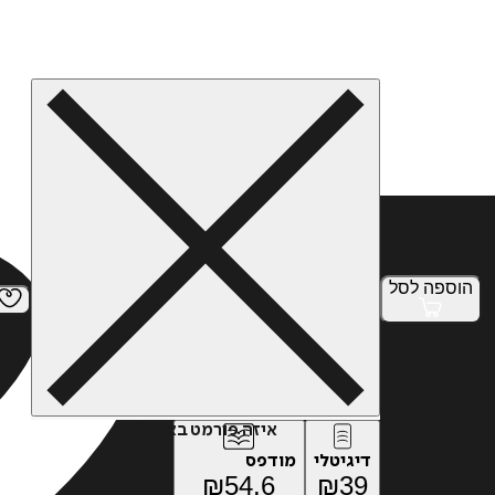
הוספה
לסל
איזה פורמט בא לך?
דיגיטלי
מודפס
₪
54.6
₪
39