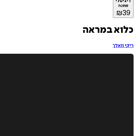
דיגיטלי
מתנה
₪
39
כלוא במראה
ריקי וואלך