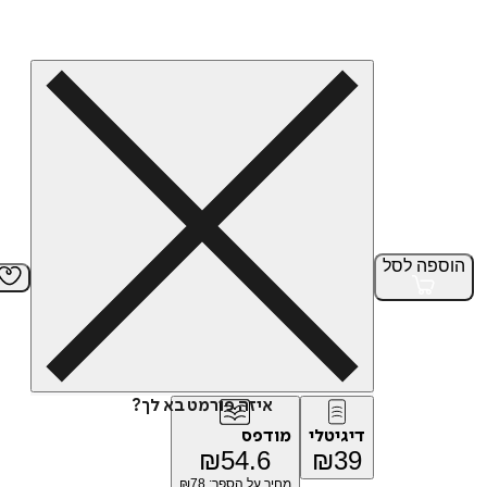
הוספה
לסל
איזה פורמט בא לך?
דיגיטלי
מודפס
₪
54.6
₪
39
מחיר על הספר: ₪
78