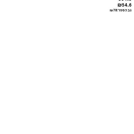
₪
54.6
גב הספר:
78
₪