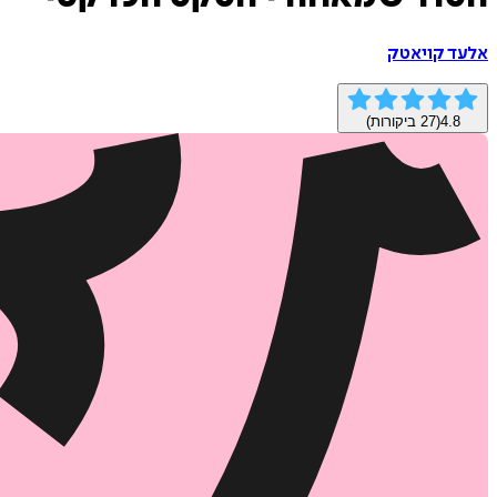
אלעד קויאטק
4.8
(
27
ביקורות)