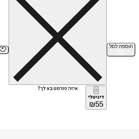
הוספה
לסל
איזה פורמט בא לך?
דיגיטלי
₪
55