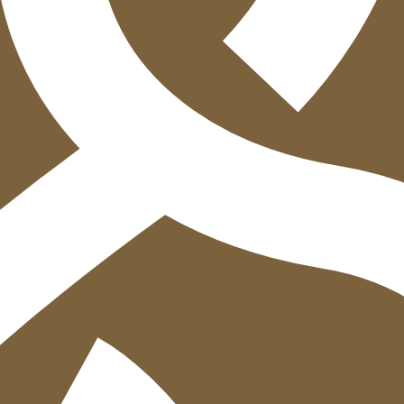
הוספה
לסל
איזה פורמט בא לך?
דיגיטלי
₪
40