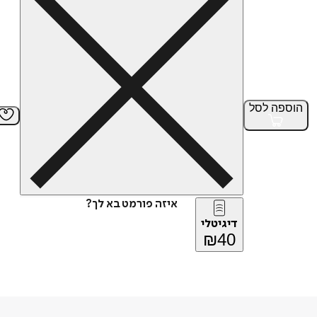
הוספה
לסל
איזה פורמט בא לך?
דיגיטלי
₪
40