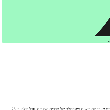
אהבה! כוח! תשוקה! מילים גדולות אלה מתארות את השאיפות ואת החלומות שכל אדם רוצה להשיג בחייו, אבל כשהן באות בעוצמה גדולה מדי, הן יוצרות מערבולת רגשית ומערבולת של תככים ושקרים. נובל פולס, בן 26,