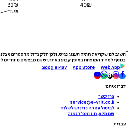
32
₪
40
₪
₪
35
חשוב לנו שקריאה תהיה תענוג נגיש, ולכן חלק גדול מהספרים אצלנ
בנוסף למחיר המופחת באופן קבוע באתר, יש גם מבצעים מיוחדים לזמ
Google Play
App Store
Web App
דברו איתנו
צרו קשר
service@e-vrit.co.il
לביטול עסקה
כדין יש לשלוח
שם מלא, ת.ז ומס
'
הזמנה
עברית