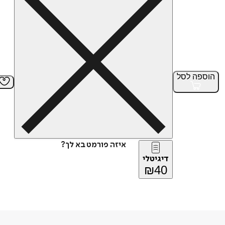
הוספה
לסל
איזה פורמט בא לך?
דיגיטלי
₪
40