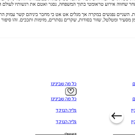
ר שחווה אירוע טראומטי בתוך המשפחה, נסגר ואטם את רגשותיו לעולם הח
רנר, בת 27, בעליה של מסעדה יוקרתית. השניים נפגשים במקרה אך מגלים אט אט כי מחבר ביני
ומן מסעיר ומטלטל, שזור בסודות, שקרים נסתרים, מזימות ותככים. זהו סיפ
ם
כל מה שבינינו
ם
כל מה שבינינו
ן
גליה הנוקד
ן
גליה הנוקד
דיגיטלי