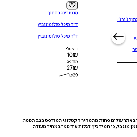
מנטורינג בחינוך
הוספה
לסל
תוך ג׳ורג׳ השפן
ד"ר מיכל סולומונוביץ
ד"ר מיכל סולומונוביץ
ר
דיגיטלי
ר
10
₪
איזה פורמט בא לך?
מודפס
דיגיטלי
27
₪
₪
10
₪
29
ו באתר עולים פחות מהמחיר הקטלוגי המודפס בגב הספר.
ן מוגבל, כי תמיד כיף לגלות עוד ספר במחיר מעולה