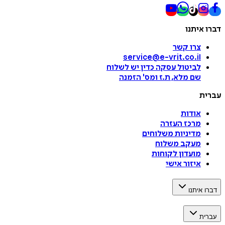
דברו איתנו
צרו קשר
service@e-vrit.co.il
לביטול עסקה
כדין יש לשלוח
שם מלא, ת.ז ומס
'
הזמנה
עברית
אודות
מרכז העזרה
מדיניות משלוחים
מעקב משלוח
מועדון לקוחות
איזור אישי
דברו איתנו
עברית