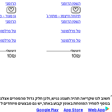
השפן הרומני
הרומני
תקווה וויצמן - מתוך ג׳ורג׳
גן סגור - מ
השפן הרומני
הרומני
טל פרלמוטר
טל פרלמוט
טל פרלמוטר
טל פרלמוט
דיגיטלי
דיגיטלי
10
₪
10
₪
חשוב לנו שקריאה תהיה תענוג נגיש, ולכן חלק גדול מהספרים אצלנ
בנוסף למחיר המופחת באופן קבוע באתר, יש גם מבצעים מיוחדים לזמ
Google Play
App Store
Web App