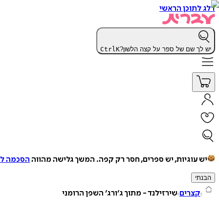
דלג לתוכן הראשי
יש לך שם של ספר על קצה הלשון?
K
Ctrl
יש עוגיות, יש ספרים, חסר רק קפה.
המשך גלישה מהווה
הסכמה למ
הבנתי
קצרים
שירזילנד - מתוך ג׳ורג׳ השפן הרומני