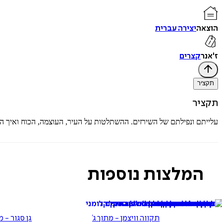
הוצאה
יצירה עברית
ז'אנר
קצרים
תקציר
תקציר
עלייתם ונפילתם של השירזים. ההשתלטות על העיר, העוצמה, הכוח ואיך ה
המלצות נוספות
תקווה וויצמן - מתוך ג׳ורג׳
גן סגור - מ