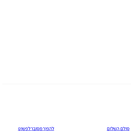
סולם השלום
להפוך מסובך לפשוט