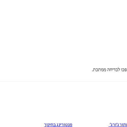
פכו לבדיחה ממתכת.
תוך ג׳ורג׳ השפן
מנטורינג בחינוך