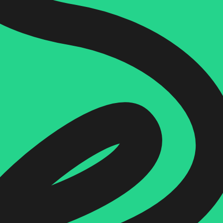
הוספה
לסל
איזה פורמט בא לך?
דיגיטלי
₪
10