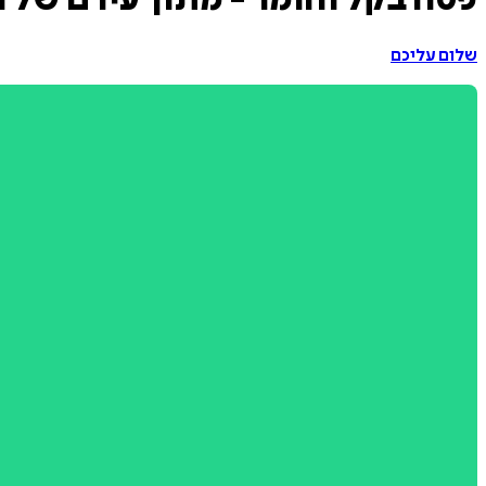
פסח בקל וחומר - מתוך עירם של 
שלום עליכם