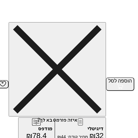
הוספה
לסל
איזה פורמט בא לך?
דיגיטלי
מודפס
₪
78.4
₪
32
מחיר קודם:
44
₪