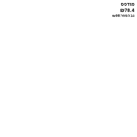
מודפס
₪
78.4
גב הספר:
98
₪