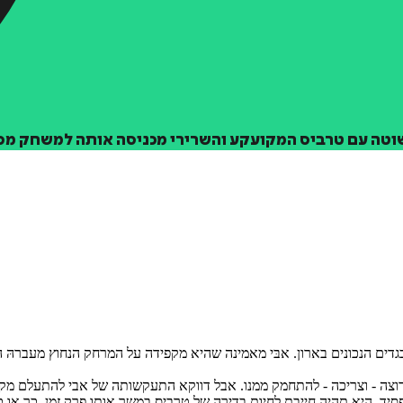
טה עם טרביס המקועקע והשרירי מכניסה אותה למשחק מסו
הבגדים הנכונים בארון. אבּי מאמינה שהיא מקפידה על המרחק הנחוץ מעברהּ
רוצה - וצריכה - להתחמק ממנו. אבל דווקא התעקשותה של אבי להתעלם מק
יד, היא תהיה חייבת לחיות בדירה של טרביס במשך אותו פרק זמן. כך או