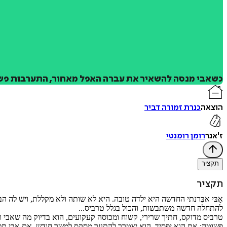
כשאבי מנסה להשאיר את עברה האפל מאחור, התערבות פשו
הוצאה
כנרת זמורה דביר
ז'אנר
רומן רומנטי
תקציר
תקציר
אַבּי אבֶּרנתי החדשה היא ילדה טובה. היא לא שותה ולא מקללת, ויש לה 
להתחלה חדשה משתבשות, והכול בגלל טרביס...
טרביס מדוקס, חתיך שרירי, קשוח ומכוסה קעקועים, הוא בדיוק מה שאבי 
פשוטה: אם הוא יפסיד, הוא יצטרך להתנזר מסקס למשך חודש. אם אבי תפס