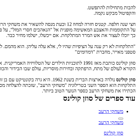
להבות מתחילות להתפשט.
והקפיטול מבקש נקמה.
חצי שנה חלפה. קטניס חזרה למחוז 12 וכעת 
על התקוממות והאצבע המאשימה מופנית אל "הנאהבים חסרי המזל", על פיט
כך יוכלו לעצור את אש המרד המתלקחת. אם ייכשלו, ישלמו מחיר כבד.
"התלקחות לא רק ענה על הציפיות שהיו לי, אלא עלה עליהן. הוא מהמם. לא
סטפני מאייר, מחברת "דמדומים"
סוזן קולינס כותבת מאז 1991 לתוכניות הילדים של ה
הקורא לעולם של מתח, הרפתקה ובחירות מוסריות, עולם שבו הבידור והכ
סוזן קולינס
נולדה בארצות הברית בשנת 1962. היא גרה בקונטיקט עם בן זוגה וילדיה, ועם זוג חתולי רחוב מאומצים.
התלקחות הוא הספר השני בטרילוגיה "משחקי הרעב", שזכתה להצלחה מסחרר
הכתירו את משחקי הרעב כספר הנוער הטוב ביותר.
עוד ספרים של סוזן קולינס
משחקי הרעב
משחקי הרעב
סוזן קולינס