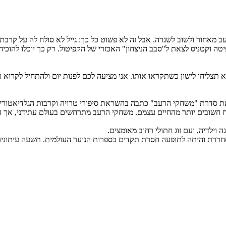
מנסה להשאיר את משחקי הרעב מאחור ולשוב לשגרה. אבל זה לא פשוט כל כך: גייל לא סולח
ה וקטניס לצאת ל"סבב הניצחון" האכזרי של הקפיטול. רק כך יוכלו להוכי
 תצליחו לישון כשתקראו אותו. אני מציעה לכם לפנות יום ולהתחיל לקרוא כ
טלוויזיה האמריקנית. את סדרת "משחקי הרעב" כתבה בהשראת סיפורי טרויה וקרבות הגל
וח חשובים יותר מהחיים עצמם. משחקי הרעב מתרחשים בעולם עתידני, אך 
ת והיתה לתופעה חסרת תקדים בספרות הנוער העולמית. תשעה עיתונים ואתר