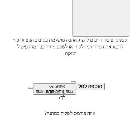
קטניס ופיטה חייבים להציג אהבה מושלמת בסיבוב הניצחון כדי
לדכא את המרד המתלקח, או לשלם מחיר כבד מהקפיטול
הנוקם.
איזה
הוספה
לסל
דיגיטלי
32
₪
פורמט בא
מחיר קודם:
39
₪
לך?
איזה פורמט לשלוח כמתנה?