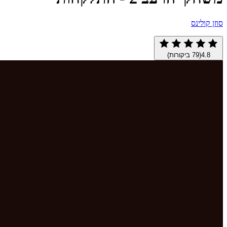
סוזן קולינס
4.8
(
79
ביקורות)