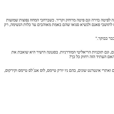
 לה על קרבתה לפיטה בזירה וגם פיטה מרוחק וקריר. כשברחבי המחוז נפוצות שמועות
ח לתושבי פאנם ולנשיא סנואו שהם באמת מאוהבים עד כלות הנשימה, רק
בר בבוקר."
דיאטורים, וגם תוכניות הריאליטי המודרניות. בסגנונה הישיר היא שואבת את
האם העתיד הזה רחוק כל כך?
י אינטרנט שונים, בהם ניו יורק טיימס, לוס אנג´לס טיימס וקירקוס,