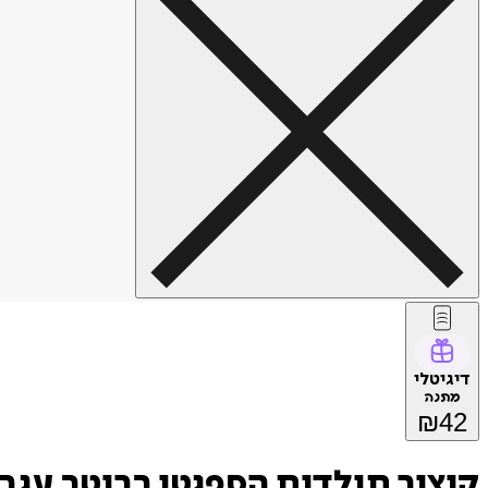
דיגיטלי
מתנה
₪
42
קיצור תולדות הספגטי ברוטב עגב