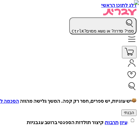
דלג לתוכן הראשי
ספר? סדרה? או נושא מסוים?
K
Ctrl
יש עוגיות, יש ספרים, חסר רק קפה.
המשך גלישה מהווה
הסכמה למ
הבנתי
עיון
תרבות
קיצור תולדות הספגטי ברוטב עגבניות