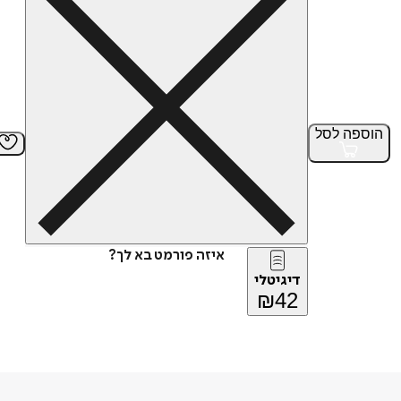
הוספה
לסל
איזה פורמט בא לך?
דיגיטלי
₪
42