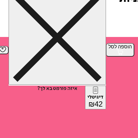
הוספה
לסל
איזה פורמט בא לך?
דיגיטלי
₪
42