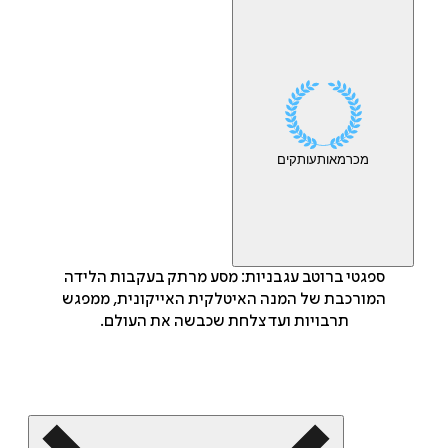
מכר
מאות
עותקים
ספגטי ברוטב עגבניות: מסע מרתק בעקבות הלידה
המורכבת של המנה האיטלקית האייקונית, ממפגש
תרבויות ועד צלחת שכבשה את העולם.