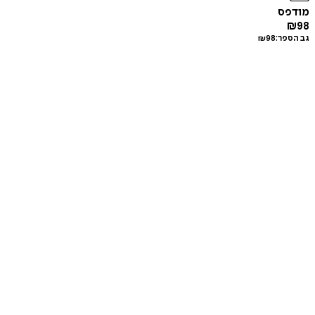
מודפס
₪
98
גב הספר:
98
₪