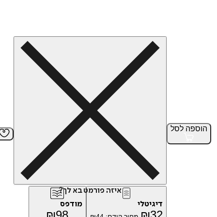
הוספה
לסל
איזה פורמט בא לך?
דיגיטלי
מודפס
₪
98
₪
32
מחיר קודם:
44
₪