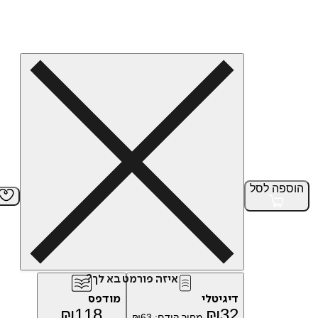
הוספה
לסל
איזה פורמט בא לך?
דיגיטלי
מודפס
₪
118
₪
32
מחיר קודם:
63
₪