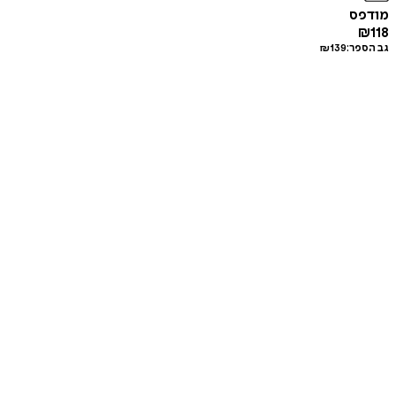
מודפס
₪
118
גב הספר:
139
₪