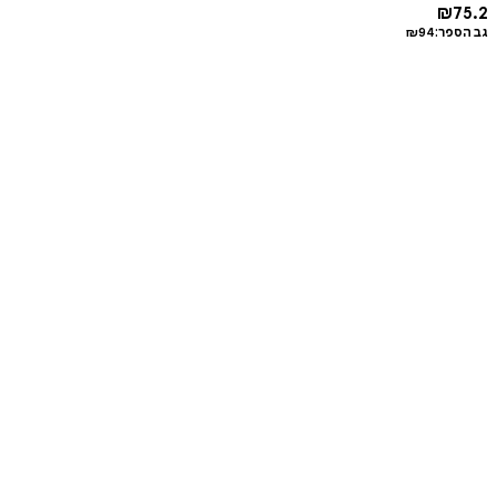
₪
75.2
גב הספר:
94
₪