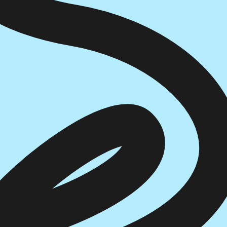
הוספה
לסל
איזה פורמט בא לך?
דיגיטלי
₪
30