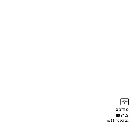
מודפס
₪
71.2
גב הספר:
89
₪