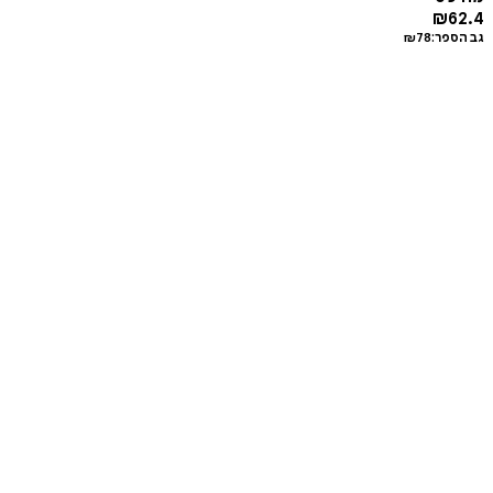
₪
62.4
גב הספר:
78
₪