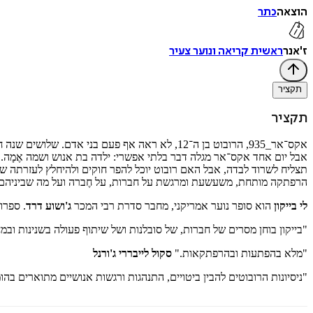
הוצאה
כתר
ז'אנר
ראשית קריאה ונוער צעיר
תקציר
תקציר
אקס־אר_935, הרובוט בן ה־12, לא ראה אף פעם בני אדם. שלושים שנה חלפו מאז השמידו הרובוטים את המין האנושי, ועכשיו, כשאין בני אנוש בעולם, אין גם מלחמות, זיהום אוויר ופשיעה, והכול מתנהל ביעילות וללא תקלות.
אבל יום אחד אקס־אר מגלה דבר בלתי אפשרי: ילדה בת אנוש ושמה אֶמָה.
תצליח לשרוד לבדה, אבל האם רובוט יוכל להפר חוקים ולהיחלץ לעזרתה 
הרפתקה מותחת, משעשעת ומרגשת על חברות, על חֶברה ועל מה שביניהם.
לי בייקון
הוא סופר נוער אמריקני, מחבר סדרת רבי המכר
ג'ושוע דרד
. ספרו האחרונה
"בייקון בוחן מסרים של חברות, של סובלנות ושל שיתוף פעולה בשנינות ו
"מלא בהפתעות ובהרפתקאות."
סקול לייבררי ג'ורנל
"ניסיונות הרובוטים להבין ביטויים, התנהגות ורגשות אנושיים מתוארים ב