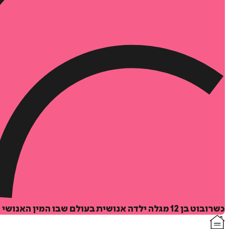
כשרובוט בן 12 מגלה ילדה אנושית בעולם שבו המין האנושי הושמד, הוא נאלץ להחליט: האם להישאר נאמן למינו או לעזור לאויב הקטן והפגיע במסע מסוכן?