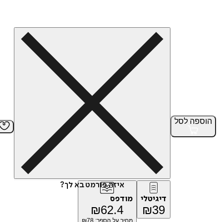
הוספה
לסל
איזה פורמט בא לך?
דיגיטלי
מודפס
₪
62.4
₪
39
מחיר על הספר: ₪
78