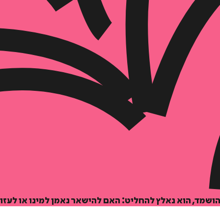
הוספה
לסל
איזה פורמט בא לך?
דיגיטלי
מודפס
₪
62.4
₪
39
מחיר על הספר: ₪
78