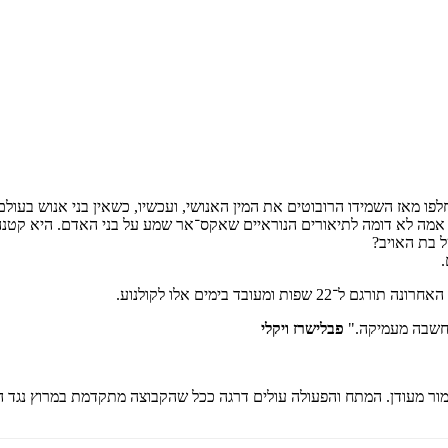
 אמה לא דומה לתיאורים הנוראיים שאקס־אר שמע על בני האדם. היא קטנה
של בת האויב?
 תורגם ל־22 שפות ומעובד בימים אלו לקולנוע.
במחשבה מעמיקה."
פבלישרז ויקלי
הומור מעודן. המתח והפעולה עולים דרגה ככל שהקבוצה מתקדמת במרוץ נגד ה