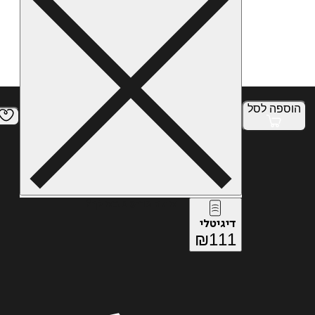
הוספה
לסל
איזה פורמט בא לך?
דיגיטלי
₪
111