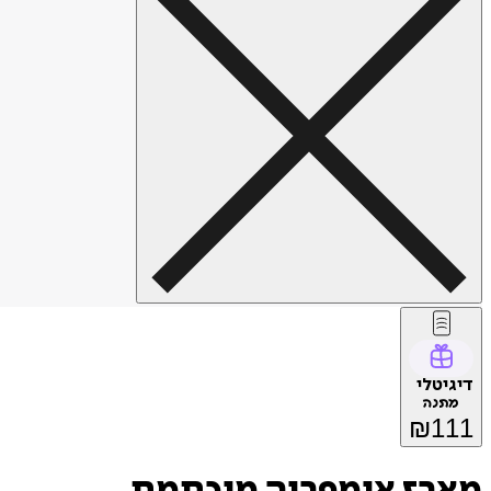
דיגיטלי
מתנה
₪
111