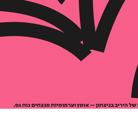
הוספה
לסל
 של היריב בניצחון – אומץ וערמומיות מנצחים כוח גס.
איזה פורמט בא לך?
דיגיטלי
מודפס
₪
47.2
₪
29
מחיר על הספר: ₪
59