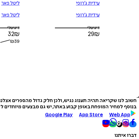
עידית ג׳רופי
ליטל פאר
עידית ג׳רופי
ליטל פאר
דיגיטלי
דיגיטלי
32
₪
29
₪
₪
39
חשוב לנו שקריאה תהיה תענוג נגיש, ולכן חלק גדול מהספרים אצלנ
בנוסף למחיר המופחת באופן קבוע באתר, יש גם מבצעים מיוחדים לזמ
Google Play
App Store
Web App
דברו איתנו