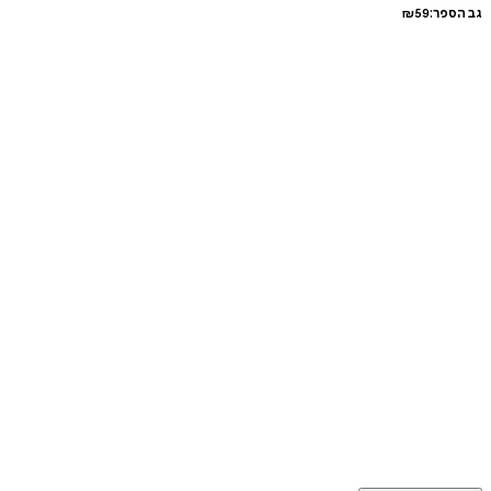
גב הספר:
59
₪