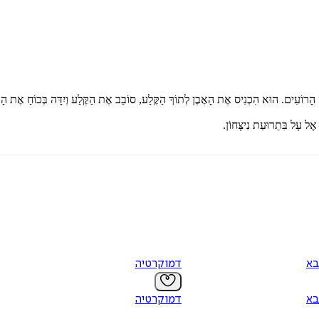
ּט הָרוֹעִים. הוּא הִכְנִיס אֶת הָאֶבֶן לְתוֹךְ הַקֶּלַע, סוֹבֵב אֶת הַקֶּלַע וְיִדָּה בְּכוֹחַ אֶת הָאֶבֶ
ה אֶל עָל בִּתֵרוּעַת נִיצָּחוֹן.
בא
דמוקרטיה
בא
דמוקרטיה