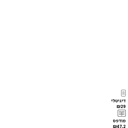
דיגיטלי
₪
29
מודפס
₪
47.2