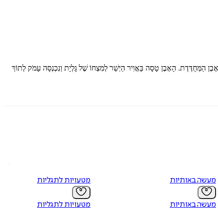
ן הַמְּחֻדֶּדֶת. הָאֶבֶן טָסָה בָּאֲוִיר הַיְשֵׁר לְמִצְחוֹ שֶׁל גָּלְיָת וְנִכְנְסָה עָמֹק לְתוֹךְ
מעשה באותיות
מטעויות לתגליות
מעשה באותיות
מטעויות לתגליות