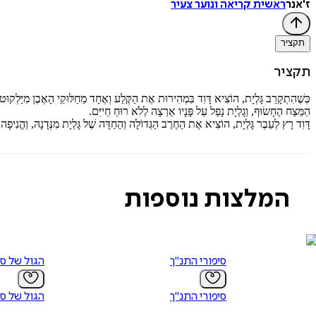
ז'אנר
ראשית קריאה ונוער צעיר
תקציר
תקציר
כְּשֶׁהִתְקָרֵב גָּלְיָת, הוֹצִיא דָּוִד בִּמְהִירוּת אֶת הַקֶּלַע וְאֶחָד מֵחַלּוּקֵי הָאֶבֶן מִיַּלְקו
הַמֵּצַח הֶחָשׂוּף, וְגָלְיָת נָפַל עַל פָּנָיו אַרְצָה לְלֹא רוּחַ חַייִּם.
דָּוִד רָץ לְעֵבֶר גָּלְיָת, הוֹצִיא אֶת הַחֶרֶב הַגְּדוֹלָה וְהַחַדָּה שֶׁל גָּלְיָת מִנְּדָנָהּ, וְהֱנִיפָ
המלצות נוספות
סיפורי התנ"ך
הגול של ס
סיפורי התנ"ך
הגול של ס