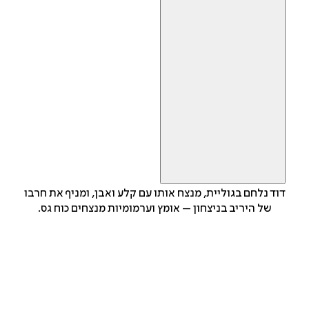
דוד נלחם בגוליית, מנצח אותו עם קלע ואבן, ומניף את חרבו
של היריב בניצחון – אומץ וערמומיות מנצחים כוח גס.