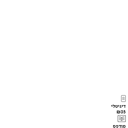
דיגיטלי
₪
35
מודפס