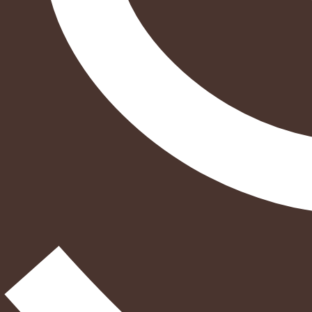
הוספה
לסל
איזה פורמט בא לך?
דיגיטלי
מודפס
₪
73.6
₪
35
מחיר על הספר: ₪
92