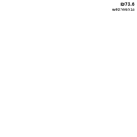
₪
73.6
גב הספר:
92
₪