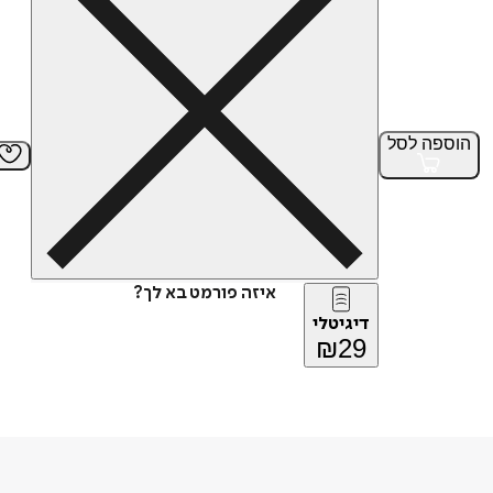
הוספה
לסל
איזה פורמט בא לך?
דיגיטלי
₪
29