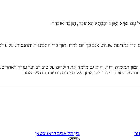
ּוּל עִם אִמָּא וְאַבָּא וּבֻבָּתָהּ הָאֲהוּבָה, הַבֻּבָּה אוֹבֶדֶת.
 וגרו במדינות שונות. אגב כך הם למדו, תוך כדי התבוננות והתנסות, על עו
ו המון תמימות ורוך, והוא גם מלמד את הילדים על טוב לב ועל עזרה לאחרי
ות של הסופר, ויצרו מהן אוסף של תמונות צבעוניות בהשראתו.
ור
בין תל אביב לראג'סטאן