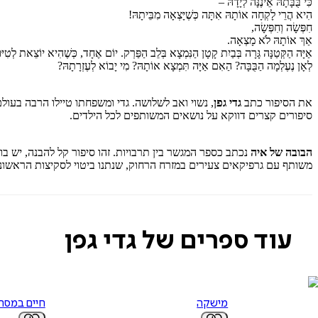
כִּי בֻּבָּתָהּ אֵינֶנָּה לְיָדָהּ –
הִיא הֲרֵי לָקְחָה אוֹתָהּ אִתָּה כְּשֶׁיָּצְאָה מִבֵּיתָהּ!
חִפְּשָׂה וְחִפְּשָׂה,
אַךְ אוֹתָהּ לֹא מָצְאָה.
אַיָּה הַקְּטַנָּה גָּרָה בְּבַיִת קָטָן הַנִּמְצָא בְּלֵב הַפַּרְק. יוֹם אֶחָד, כְּשֶׁהִיא יוֹצֵאת לְטִי
לְאָן נֶעֶלְמָה הַבֻּבָּה? הַאִם אַיָּה תִּמְצָא אוֹתָהּ? מִי יָבוֹא לְעֶזְרָתָהּ?
את הסיפור כתב
גדי גפן
, נשוי ואב לשלושה. גדי ומשפחתו טיילו הרבה בעולם
סיפורים קצרים דווקא על נושאים המשותפים לכל הילדים.
הבובה של איה
נכתב כספר המגשר בין תרבויות. זהו סיפור קל להבנה, יש ב
משותף עם גרפיקאים צעירים במזרח הרחוק, שנתנו ביטוי לסקיצות הראשוני
עוד ספרים של גדי גפן
מישקה
חיים במסת