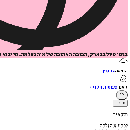
בזמן טיול בפארק, הבובה האהובה של איה נעלמה. מי יבוא
הוצאה
גד גפן
ז'אנר
פעוטות וילדי גן
תקציר
תקציר
לְפֶתַע אַיָּה גִּלְּתָה