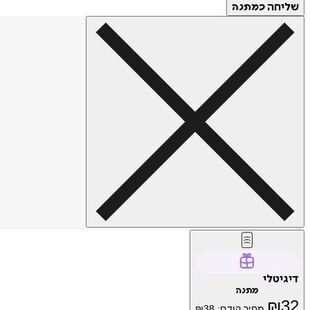
שליחה
כמתנה
דיגיטלי
מתנה
₪
32
מחיר קודם:
38
₪