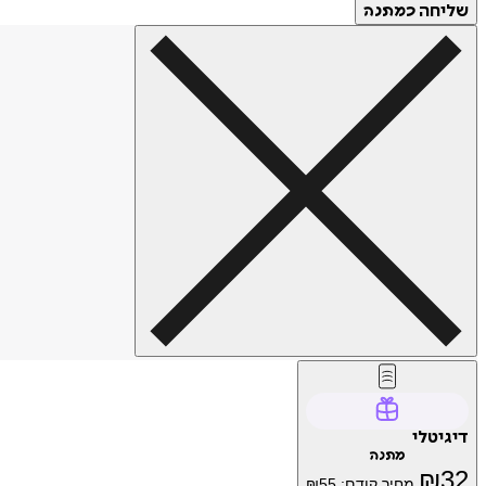
שליחה
כמתנה
דיגיטלי
מתנה
₪
32
מחיר קודם:
55
₪