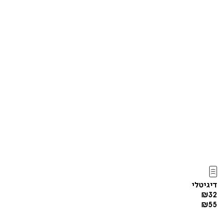
דיגיטלי
₪
32
₪
55