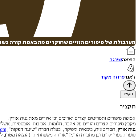
מערבולת של סיפורים הזויים שחוקרים מה באמת קורה כשה
הוצאה
שינגה
ז'אנר
פרוזה מקור
תקציר
תקציר
אסופת סיפורים ותסריטים קצרים וארוכים וכן איורים מאת גנית אורין.
מקבץ סיפורים קצרים והזויים על אהבה, חלומות, אכזבות, אובססיות, אשלי
גנית אורין
, תסריטאית, בימאית ומפיקה, בעלת חברת "שינגה הפקות",
.com
סופרת ספרי ילדים וכן מחברת הרומן "ארוחה משפחתית" (הוצאת מטר), לשע